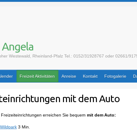
 Angela
 Hoher Westewald, Rheinland-Pfalz Tel.: 0152/31928767 oder 02661/9
lender
Freizeit Aktivitäten
Anreise
Kontakt
Fotogalerie
D
iteinrichtungen mit dem Auto
Freizeiteinrichtungen erreichen Sie bequem
mit dem Auto:
 Wildpark
3 Min.