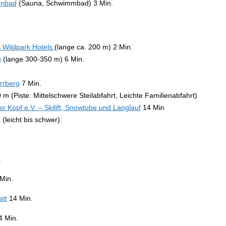
enbad
(Sauna, Schwimmbad) 3 Min.
s Wildpark Hotels
(lange ca. 200 m) 2 Min.
g
(lange 300-350 m) 6 Min.
rrberg
7 Min.
 m (Piste: Mittelschwere Steilabfahrt, Leichte Familienabfahrt)
 Kopf e.V. – Skilift, Snowtube und Langlauf
14 Min
e
(leicht bis schwer):
.
Min.
att
14 Min.
 Min.