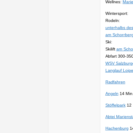
Wellnes:
Mari
Wintersport:
Rodeln:
unterhalbs de
am Schorrber
Ski:
Skilift
am Scho
Abfart 300-350
WSV Salzburger
Langlauf Loip
Radfahren
Angeln
14 Min
Stöffelpark
12 
Abtei Marienst
Hachenburg
14