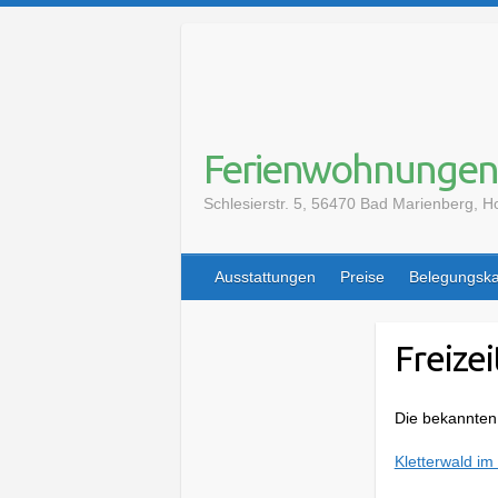
S
k
i
p
t
o
Ferienwohnungen
c
Schlesierstr. 5, 56470 Bad Marienberg,
o
n
t
Ausstattungen
Preise
Belegungska
e
n
t
Freize
Die bekannten 
Kletterwald im