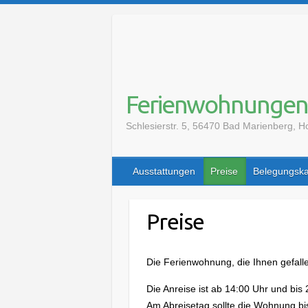
S
k
i
p
t
o
Ferienwohnungen
c
Schlesierstr. 5, 56470 Bad Marienberg,
o
n
t
Ausstattungen
Preise
Belegungska
e
n
t
Preise
Die Ferienwohnung, die Ihnen gefall
Die Anreise ist ab 14:00 Uhr und bis
Am Abreisetag sollte die Wohnung bi