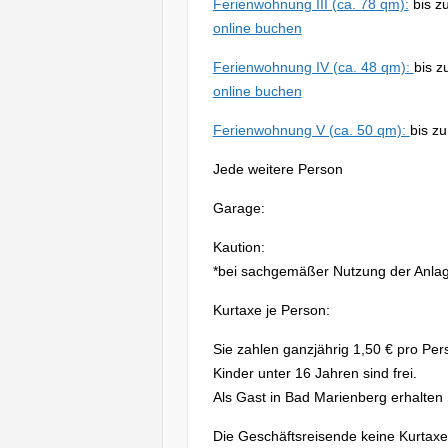
Ferienwohnung III (ca. 78 qm):
bis zu
online buchen
Ferienwohnung IV (ca. 48 qm):
bis z
online buchen
Ferienwohnung V (ca. 50 qm):
bis z
Jede weitere Person € 30
Garage: € 10,00 / 
Kaution: € 150,00
*bei sachgemäßer Nutzung der Anlage
Kurtaxe je Person: € 01,
Sie zahlen ganzjährig 1,50 € pro P
Kinder unter 16 Jahren sind frei.
Als Gast in Bad Marienberg erhalten 
Die Geschäftsreisende keine Kurtax