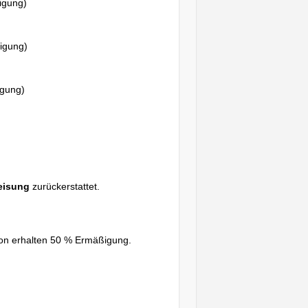
igung)
nigung)
igung)
eisung
zurückerstattet.
son erhalten 50 % Ermäßigung.