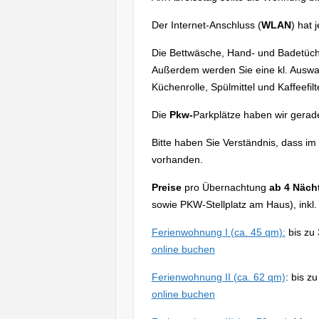
Der Internet-Anschluss (
WLAN
) hat 
Die Bettwäsche, Hand- und Badetüche
Außerdem werden Sie eine kl. Auswah
Küchenrolle, Spülmittel und Kaffeefil
Die
Pkw-
Parkplätze haben wir gera
Bitte haben Sie Verständnis, dass im
vorhanden.
Preise
pro Übernachtung
ab 4 Näch
sowie PKW-Stellplatz am Haus), inkl
Ferienwohnung I (ca. 45 qm):
bis zu 
online buchen
Ferienwohnung II (ca. 62 qm)
: bis z
online buchen