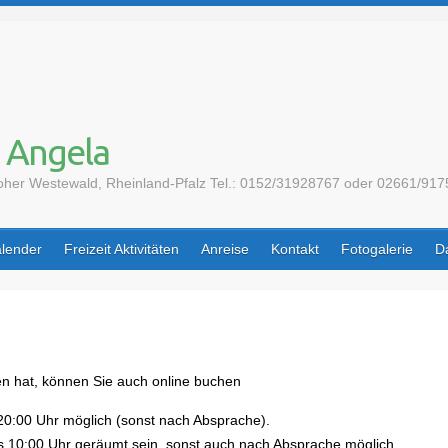
 Angela
 Hoher Westewald, Rheinland-Pfalz Tel.: 0152/31928767 oder 02661/9
lender
Freizeit Aktivitäten
Anreise
Kontakt
Fotogalerie
D
en hat, können Sie auch online buchen
 20:00 Uhr möglich (sonst nach Absprache).
s 10:00 Uhr geräumt sein, sonst auch nach Absprache möglich.