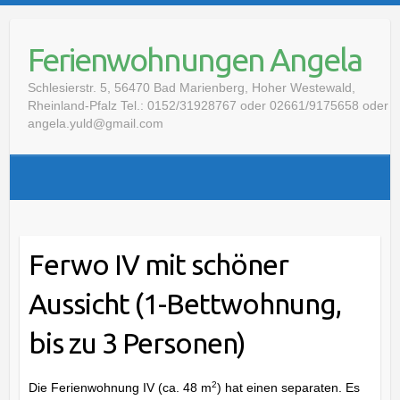
S
k
Ferienwohnungen Angela
i
p
Schlesierstr. 5, 56470 Bad Marienberg, Hoher Westewald,
t
Rheinland-Pfalz Tel.: 0152/31928767 oder 02661/9175658 oder
o
angela.yuld@gmail.com
c
o
n
t
e
n
Ferwo IV mit schöner
t
Aussicht (1-Bettwohnung,
bis zu 3 Personen)
2
Die Ferienwohnung IV (ca. 48 m
) hat einen separaten. Es